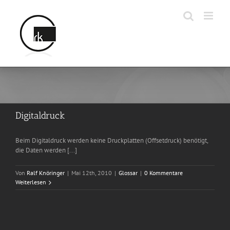
Zum
Inhalt
springen
Digitaldruck
Beim Digitaldruck werden keine Druckplatten (Offsetdruck) benötigt,
die Daten werden [...]
Von
Ralf Knöringer
|
Mai 12th, 2010
|
Glossar
|
0 Kommentare
Weiterlesen