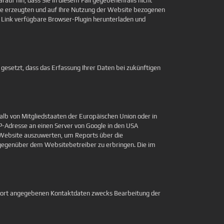
auf hin, dass Sie in diesem Fall gegebenenfalls nicht
kie erzeugten und auf Ihre Nutzung der Website bezogenen
n Link verfügbare Browser-Plugin herunterladen und
 gesetzt, dass das Erfassung Ihrer Daten bei zukünftigen
alb von Mitgliedstaaten der Europäischen Union oder in
-Adresse an einen Server von Google in den USA
r Website auszuwerten, um Reports über die
gegenüber dem Websitebetreiber zu erbringen. Die im
dort angegebenen Kontaktdaten zwecks Bearbeitung der