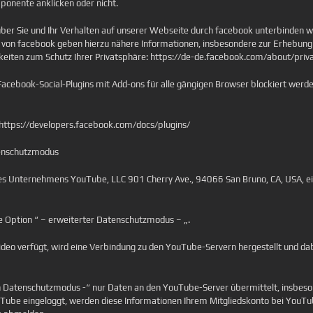
ponente anklicken oder nicht.
er Sie und Ihr Verhalten auf unserer Webseite durch facebook unterbinden wo
 von facebook geben hierzu nähere Informationen, insbesondere zur Erhebung
keiten zum Schutz Ihrer Privatsphäre: https://de-de.facebook.com/about/priv
Facebook-Social-Plugins mit Add-ons für alle gängigen Browser blockiert werd
r https://developers.facebook.com/docs/plugins/
enschutzmodus
es Unternehmens YouTube, LLC 901 Cherry Ave., 94066 San Bruno, CA, USA, e
te Option “ – erweiterter Datenschutzmodus – „.
ideo verfügt, wird eine Verbindung zu den YouTube-Servern hergestellt und dabe
Datenschutzmodus -“ nur Daten an den YouTube-Server übermittelt, insbeson
ouTube eingeloggt, werden diese Informationen Ihrem Mitgliedskonto bei YouTu