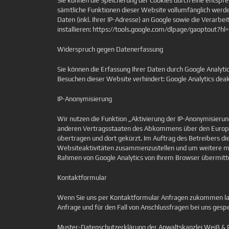
Sie können die Speicherung der Cookies durch eine entsprec
sämtliche Funktionen dieser Website vollumfänglich werde
Daten (inkl. Ihrer IP-Adresse) an Google sowie die Verarb
installieren: https://tools.google.com/dlpage/gaoptout?hl
Widerspruch gegen Datenerfassung
Sie können die Erfassung Ihrer Daten durch Google Analytic
Besuchen dieser Website verhindert: Google Analytics deak
IP-Anonymisierung
Wir nutzen die Funktion „Aktivierung der IP-Anonymisierun
anderen Vertragsstaaten des Abkommens über den Europäis
übertragen und dort gekürzt. Im Auftrag des Betreibers d
Websiteaktivitäten zusammenzustellen und um weitere mi
Rahmen von Google Analytics von Ihrem Browser übermitte
Kontaktformular
Wenn Sie uns per Kontaktformular Anfragen zukommen las
Anfrage und für den Fall von Anschlussfragen bei uns gespe
Muster-Datenschutzerklärung der Anwaltskanzlei Weiß & 