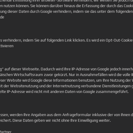
hende Einstellung Ihrer Browser-Software verhindern; wir weisen Sie jedoch dar
n nutzen können. Sie können darüber hinaus die Erfassung der durch das Coo
eitung dieser Daten durch Google verhindern, indem sie das unter dem folgende
=de
s verhindern, indem Sie auf folgenden Link klicken. Es wird ein Opt-Out-Cookie
tivieren
g“ auf dieser Webseite. Dadurch wird Ihre IP-Adresse von Google jedoch innerh
chen Wirtschaftsraum zuvor gekürzt. Nur in Ausnahmefällen wird die volle IP
ieser Website wird Google diese Informationen benutzen, um Ihre Nutzung de
t der Websitenutzung und der Internetnutzung verbundene Dienstleistungen 
lte IP-Adresse wird nicht mit anderen Daten von Google zusammengeführt.
sen, werden Ihre Angaben aus dem Anfrageformular inklusive der von Ihnen 
ichert. Diese Daten geben wir nicht ohne Ihre Einwilligung weiter.
Partner