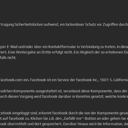
tragung Sicherheitslücken aufweist, ein lückenloser Schutz vor Zugriffen durch
uns per E-Mail und/oder über ein Kontaktformular in Verbindung zu treten. In
t. Eine Weitergabe an Dritte erfolgt nicht. Ein Abgleich der so erhobenen D
lls nicht.
cebook.com ein. Facebook ist ein Service der facebook Inc., 1601 S. California
r solchen Komponente ausgestattet ist, veranlasst diese Komponente, dass de
rch diesen Vorgang wird facebook darüber in Kenntnis gesetzt, welche konkre
cebook eingeloggt sind, erkennt facebook durch die von der Komponente gesa
t auf facebook zu. Klicken Sie z.B. den „Gefällt mir“-Button an oder geben 
ook übermittelt und dort gespeichert. Darüber hinaus wird die Information, d