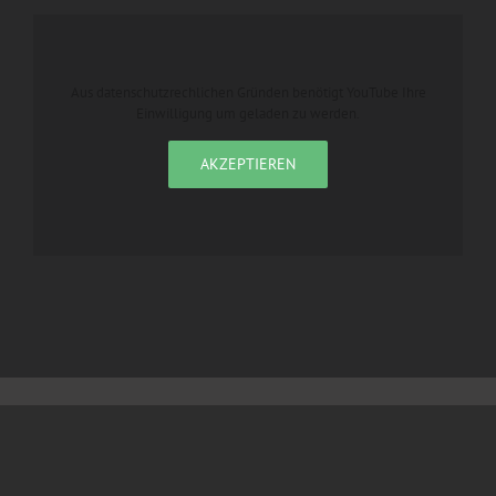
Aus datenschutzrechlichen Gründen benötigt YouTube Ihre
Einwilligung um geladen zu werden.
AKZEPTIEREN