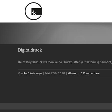
Zum
Inhalt
springen
Digitaldruck
Beim Digitaldruck werden keine Druckplatten (Offsetdruck) benötigt,
Von
Ralf Knöringer
|
Mai 12th, 2010
|
Glossar
|
0 Kommentare