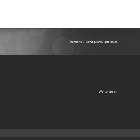
Portfolio
making of
Kontakt
Startseite
/
Schlagwort:
Digitaldruck
Weiterlesen