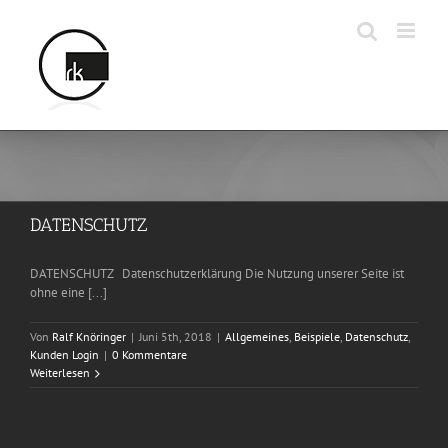
Zum
Inhalt
springen
DATENSCHUTZ
DATENSCHUTZ Datenschutzerklärung Die Nutzung unserer Seite ist
ohne eine [...]
Von
Ralf Knöringer
|
Juni 5th, 2018
|
Allgemeines
,
Beispiele
,
Datenschutz
,
Kunden Login
|
0 Kommentare
Weiterlesen