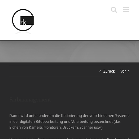
Zum
Inhalt
springen
Zurück
Vor
Farbmanagement
Damit wird unter anderem die Kalibrierung der verschiedenen Systeme
in der digitalen Bildbearbeitung und Verarbeitung bezeichnet (das
Eichen von Kamera, Monitoren, Druckern, Scanner usw.).