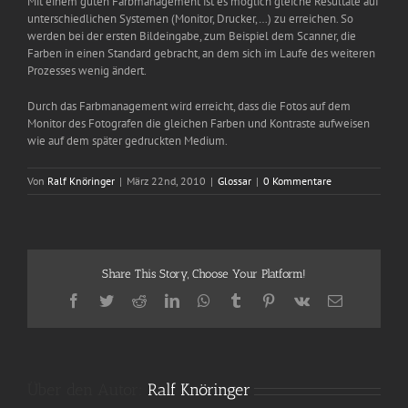
Mit einem guten Farbmanagement ist es möglich gleiche Resultate auf
unterschiedlichen Systemen (Monitor, Drucker,…) zu erreichen. So
werden bei der ersten Bildeingabe, zum Beispiel dem Scanner, die
Farben in einen Standard gebracht, an dem sich im Laufe des weiteren
Prozesses wenig ändert.
Durch das Farbmanagement wird erreicht, dass die Fotos auf dem
Monitor des Fotografen die gleichen Farben und Kontraste aufweisen
wie auf dem später gedruckten Medium.
Von
Ralf Knöringer
|
März 22nd, 2010
|
Glossar
|
0 Kommentare
Share This Story, Choose Your Platform!
Facebook
Twitter
Reddit
LinkedIn
WhatsApp
Tumblr
Pinterest
Vk
E-
Mail
Über den Autor:
Ralf Knöringer